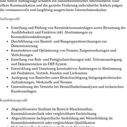
eine stabile Auftragslage schaffen ein zukunftsorientiertes Arbeitsumfeld. Eine
offene Kommunikation und die gezielte Förderung individueller Stärken prägen
die vertrauensvolle und langfristig ausgerichtete Unternehmenskultur.
Stellenprofil
Erstellung und Prüfung von Konstruktionsunterlagen sowie Bewertung der
Ausführbarkeit und Funktion inkl. Abstimmungen zu
Konstruktionsänderungen
Durchführung von Bauteil- und Baugruppenberechnungen zur
Dimensionierung
Konstruktion und Optimierung von Formen, Entgratwerkzeugen und
Vorrichtungen
Erstellung von Roh- und Fertigteilzeichnungen inkl. Toleranzauslegung
und Dokumentation im ERP-System
Entwicklung und Umsetzung konstruktiver Änderungen in Abstimmung
mit Produktion, Vertrieb, Kunden und Lieferanten
Auslegung von Bauteilen unter Berücksichtigung fertigungstechnischer
Anforderungen, Werkstoffe und Normen
Unterstützung des Vertriebs bei Herstellbarkeitsanalysen und technischen
Kundenanfragen
Kandidatenprofil
Abgeschlossenes Studium im Bereich Maschinenbau,
Konstruktionstechnik oder vergleichbarer Fachrichtung
Abgeschlossene fachspezifische Ausbildung mit Weiterbildung im
Konstruktionsbereich oder vergleichbare Qualifikation