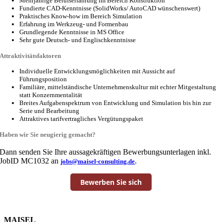
Mehrjährige Berufserfahrung im Bereich Konstruktion
Fundierte CAD-Kenntnisse (SolidWorks/ AutoCAD wünschenswert)
Praktisches Know-how im Bereich Simulation
Erfahrung im Werkzeug- und Formenbau
Grundlegende Kenntnisse in MS Office
Sehr gute Deutsch- und Englischkenntnisse
Attraktivitätsfaktoren
Individuelle Entwicklungsmöglichkeiten mit Aussicht auf
Führungsposition
Familiäre, mittelständische Unternehmenskultur mit echter Mitgestaltung
statt Konzernmentalität
Breites Aufgabenspektrum von Entwicklung und Simulation bis hin zur
Serie und Bearbeitung
Attraktives tarifvertragliches Vergütungspaket
Haben wir Sie neugierig gemacht?
Dann senden Sie Ihre aussagekräftigen Bewerbungsunterlagen inkl.
JobID MC1032 an
.
jobs@maisel-consulting.de
Bewerben Sie sich
MAISEL